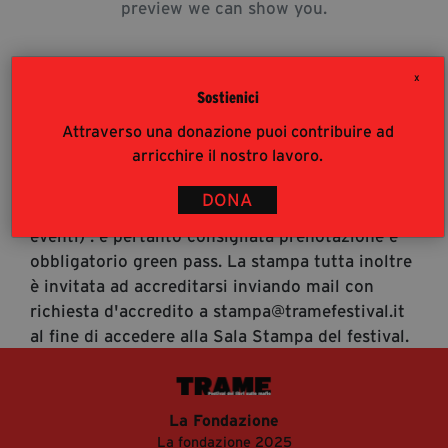
preview we can show you.
segreteria@tramefestival.it
info@tramefestival.it
+39 346 954 4078
X
Sostienici
Attraverso una donazione puoi contribuire ad
Accrediti Stampa
arricchire il nostro lavoro.
Accrediti Stampa. L'accesso al festival ai
giornalisti risponde alle modalità di accesso del
DONA
pubblico (https://www.tramefestival.it/accesso-
eventi) : è pertanto consigliata prenotazione e
obbligatorio green pass. La stampa tutta inoltre
è invitata ad accreditarsi inviando mail con
richiesta d'accredito a stampa@tramefestival.it
al fine di accedere alla Sala Stampa del festival.
La Fondazione
La fondazione 2025