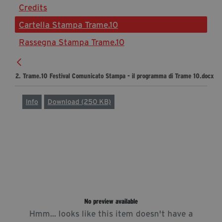
Credits
Diventa Partner
Cartella Stampa Trame.10
Sostienici
Rassegna Stampa Trame.10
Fondazione Trame
2. Trame.10 Festival Comunicato Stampa - il programma di Trame 10.docx
La fondazione 2025
Civico Trame
Info
Download (250 KB)
Progetto Trame a Scuola
Progetto Visioni Civiche
Mostra 3D - Visioni Civiche
Il Diritto di Essere
Archivio Storico
No preview available
Contatti
Hmm... looks like this item doesn't have a