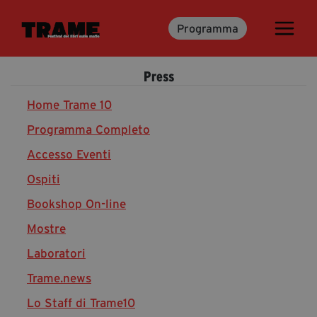
Programma
Trame.15
Martedì 16 Giugno 2026
Press
Ospiti | Trame.15
Libri | Trame.15
Home Trame 10
Programma Completo
Accesso Eventi
Media & Press
Ospiti
News & Kit
Bookshop On-line
Accrediti Stampa | Trame.15
Cartella Stampa
Mostre
Rassegna Stampa
Laboratori
Trame.news
Lo Staff di Trame10
Partecipa